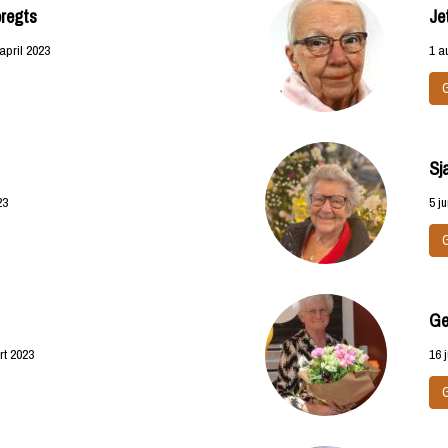
bregts
Je
april 2023
1 a
Sj
23
5 j
Ge
rt 2023
16 