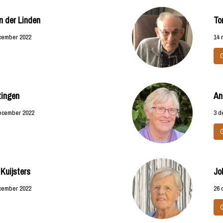
n der Linden
To
ecember 2022
14 
tingen
An
december 2022
3 d
 Kuijsters
Jo
ecember 2022
26 