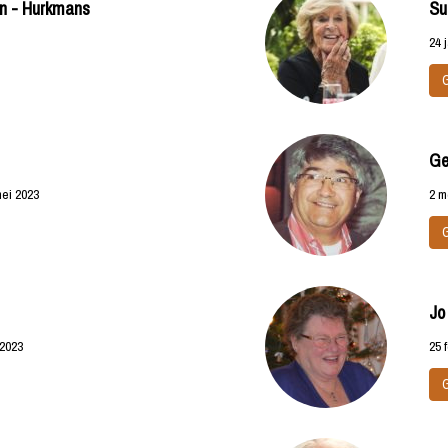
en - Hurkmans
Su
24 
Ge
mei 2023
2 m
Jo
 2023
25 