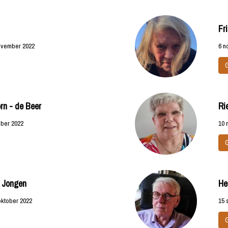
Fr
ovember 2022
6 n
n - de Beer
Ri
ober 2022
10 
- Jongen
He
oktober 2022
15 