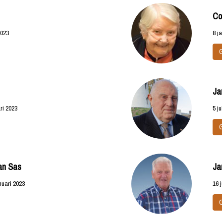
Co
2023
8 j
Ja
ri 2023
5 j
an Sas
Ja
nuari 2023
16 