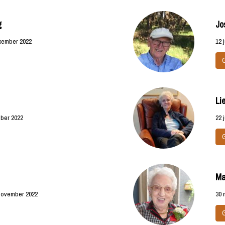
g
Jo
ecember 2022
12 
Li
mber 2022
22 
Ma
 november 2022
30 